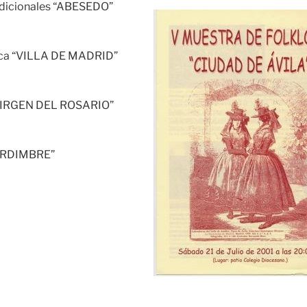
adicionales “ABESEDO”
rica “VILLA DE MADRID”
“VIRGEN DEL ROSARIO”
“URDIMBRE”