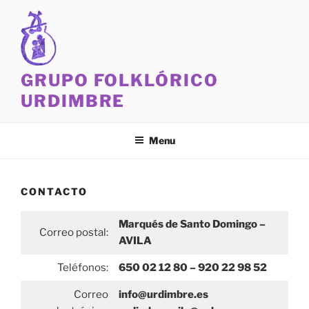
Skip
to
content
GRUPO FOLKLÓRICO
URDIMBRE
Menu
CONTACTO
Marqués de Santo Domingo –
Correo postal:
AVILA
Teléfonos:
650 02 12 80 – 920 22 98 52
Correo
info@urdimbre.es